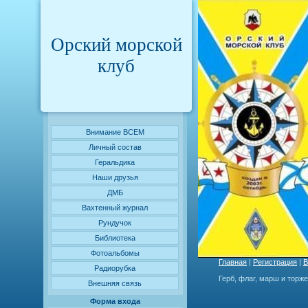
Орский морской
клуб
Внимание ВСЕМ
Личный состав
Геральдика
Наши друзья
ДМБ
Вахтенный журнал
Рундучок
Библиотека
Фотоальбомы
Главная
|
Регистрация
|
В
Радиорубка
Герб, флаг, марш и торж
Внешняя связь
Форма входа