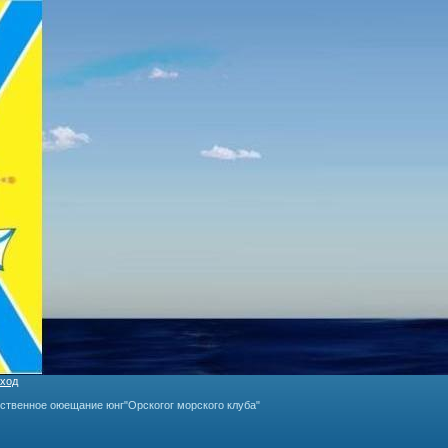
ход
ественное оюещание юнг"Орскогог морского клуба"